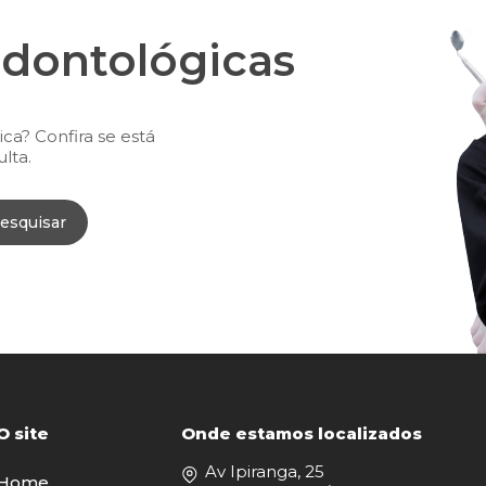
odontológicas
ca? Confira se está
lta.
esquisar
O site
Onde estamos localizados
Av Ipiranga, 25
Home