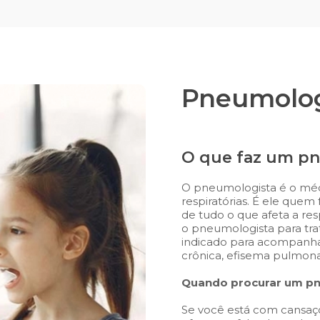
Pneumolog
O que faz um p
O pneumologista é o méd
respiratórias. É ele quem
de tudo o que afeta a r
o pneumologista para t
indicado para acompanh
crônica, efisema pulmona
Quando procurar um p
Se você está com cansaço 