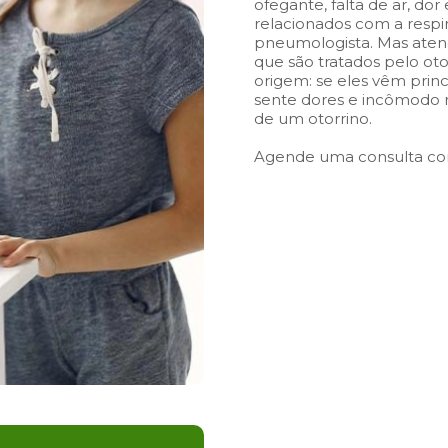
ofegante, falta de ar, do
relacionados com a respi
pneumologista. Mas atenç
que são tratados pelo otor
origem: se eles vêm pri
sente dores e incômodo n
de um otorrino
.
Agende uma consulta com